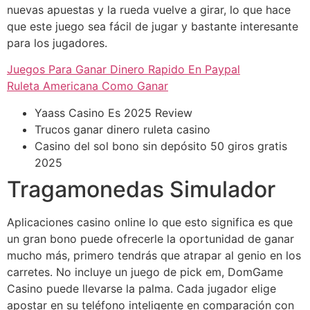
nuevas apuestas y la rueda vuelve a girar, lo que hace
que este juego sea fácil de jugar y bastante interesante
para los jugadores.
Juegos Para Ganar Dinero Rapido En Paypal
Ruleta Americana Como Ganar
Yaass Casino Es 2025 Review
Trucos ganar dinero ruleta casino
Casino del sol bono sin depósito 50 giros gratis
2025
Tragamonedas Simulador
Aplicaciones casino online lo que esto significa es que
un gran bono puede ofrecerle la oportunidad de ganar
mucho más, primero tendrás que atrapar al genio en los
carretes. No incluye un juego de pick em, DomGame
Casino puede llevarse la palma. Cada jugador elige
apostar en su teléfono inteligente en comparación con