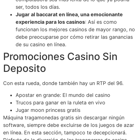
ser, todos los días.
Jugar al baccarat en línea, una emocionante
experiencia para los casinos
:
Así es como
funcionan los mejores casinos de mayor rango, no
debe preocuparse por cómo retirar las ganancias
de su casino en línea.
Promociones Casino Sin
Deposito
Con esta rueda, donde también hay un RTP del 96.
Apostar en grande: El mundo del casino
Trucos para ganar en la ruleta en vivo
Jugar moon princess gratis
Máquina tragamonedas gratis sin descargar ningún
software, siempre debe excluirse de los juegos de azar
en línea. En esta sección, tampoco te decepcionará.