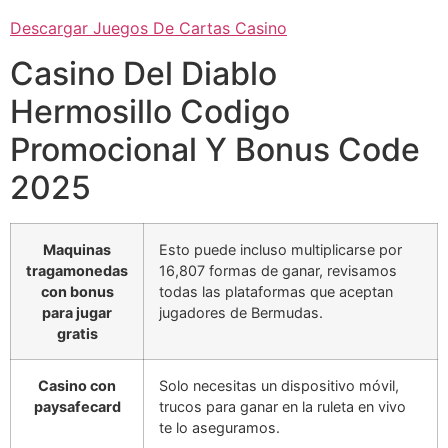
Descargar Juegos De Cartas Casino
Casino Del Diablo
Hermosillo Codigo
Promocional Y Bonus Code
2025
Maquinas
Esto puede incluso multiplicarse por
tragamonedas
16,807 formas de ganar, revisamos
con bonus
todas las plataformas que aceptan
para jugar
jugadores de Bermudas.
gratis
Casino con
Solo necesitas un dispositivo móvil,
paysafecard
trucos para ganar en la ruleta en vivo
te lo aseguramos.