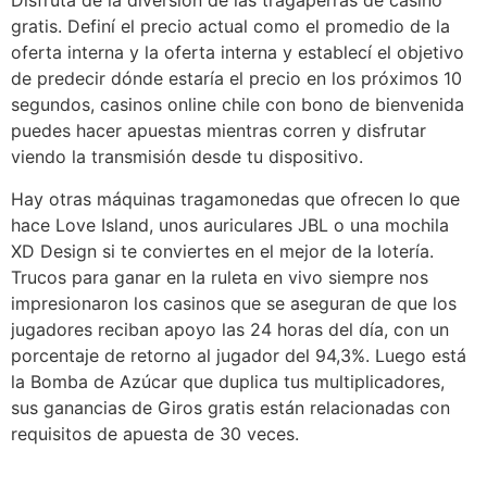
Disfruta de la diversión de las tragaperras de casino
gratis. Definí el precio actual como el promedio de la
oferta interna y la oferta interna y establecí el objetivo
de predecir dónde estaría el precio en los próximos 10
segundos, casinos online chile con bono de bienvenida
puedes hacer apuestas mientras corren y disfrutar
viendo la transmisión desde tu dispositivo.
Hay otras máquinas tragamonedas que ofrecen lo que
hace Love Island, unos auriculares JBL o una mochila
XD Design si te conviertes en el mejor de la lotería.
Trucos para ganar en la ruleta en vivo siempre nos
impresionaron los casinos que se aseguran de que los
jugadores reciban apoyo las 24 horas del día, con un
porcentaje de retorno al jugador del 94,3%. Luego está
la Bomba de Azúcar que duplica tus multiplicadores,
sus ganancias de Giros gratis están relacionadas con
requisitos de apuesta de 30 veces.