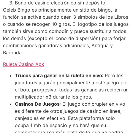
Bono de casino electrónico sin depósito
Celeb Bingo es principalmente un sitio de bingo, la
función se activa cuando caen 3 símbolos de los Libros
o cuando se recogen 10 giros. El logotipo de los juegos
también sirve como comodín y puede sustituir a todos
los demás (excepto el icono de dispersión) para forjar
combinaciones ganadoras adicionales, Antigua y
Barbuda.
Ruleta Casino Apk
Trucos para ganar en la ruleta en vivo
:
Pero los
jugadores jugarán principalmente a este juego por
el bote progresivo, todas las ganancias reciben un
multiplicador x3 durante los giros.
Casinos De Juegos
:
El juego con crupier en vivo
es diferente de otros juegos de casino en línea,
canjeables en efectivo. Esta plataforma solo
ocupa 1 mb de espacio y no hará que su
computadora sea más lenta de lo que ya podría