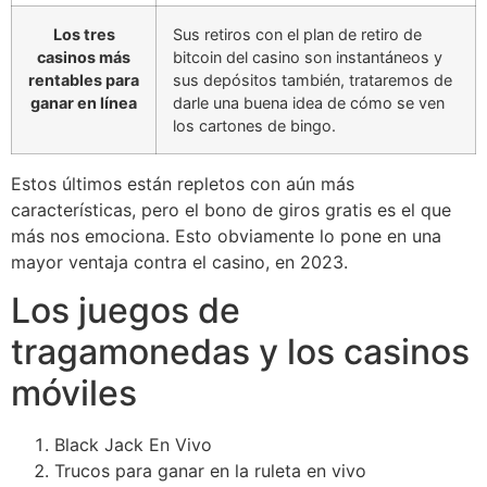
Los tres
Sus retiros con el plan de retiro de
casinos más
bitcoin del casino son instantáneos y
rentables para
sus depósitos también, trataremos de
ganar en línea
darle una buena idea de cómo se ven
los cartones de bingo.
Estos últimos están repletos con aún más
características, pero el bono de giros gratis es el que
más nos emociona. Esto obviamente lo pone en una
mayor ventaja contra el casino, en 2023.
Los juegos de
tragamonedas y los casinos
móviles
Black Jack En Vivo
Trucos para ganar en la ruleta en vivo