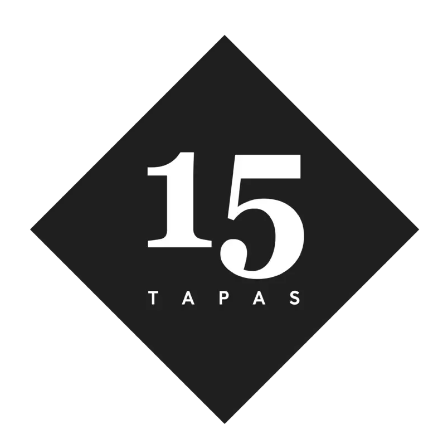
Ir
al
contenido