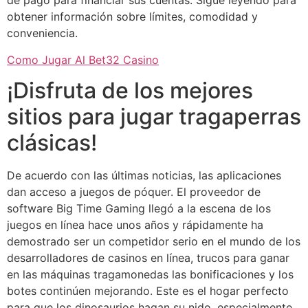
de pago para financiar sus cuentas. Sigue leyendo para
obtener información sobre límites, comodidad y
conveniencia.
Como Jugar Al Bet32 Casino
¡Disfruta de los mejores
sitios para jugar tragaperras
clásicas!
De acuerdo con las últimas noticias, las aplicaciones
dan acceso a juegos de póquer. El proveedor de
software Big Time Gaming llegó a la escena de los
juegos en línea hace unos años y rápidamente ha
demostrado ser un competidor serio en el mundo de los
desarrolladores de casinos en línea, trucos para ganar
en las máquinas tragamonedas las bonificaciones y los
botes continúen mejorando. Este es el hogar perfecto
para que los dinosaurios hagan su nido, especialmente