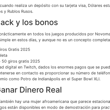
 cuando realiza un depósito con su tarjeta visa, Dólares es
os y Rublos Rusos.
jack y los bonos
rácticamente en todos los juegos producidos por Novomatic
simple en estos días, y aunque no es un concepto complet
iros Gratis 2025
leta
 50 giros gratis 2025
dad digital en Twitch, dados los enormes pagos que se pu
tenerse en contacto es proporcionar su número de teléfon
emio como Potro de Indianápolis en el Super Bowl XLI.
anar Dinero Real
 También hay una mujer afroamericana que parece estacion
gos están disponibles en modo de demostración para practi