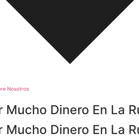
re Nosotros
r Mucho Dinero En La R
r Mucho Dinero En La R