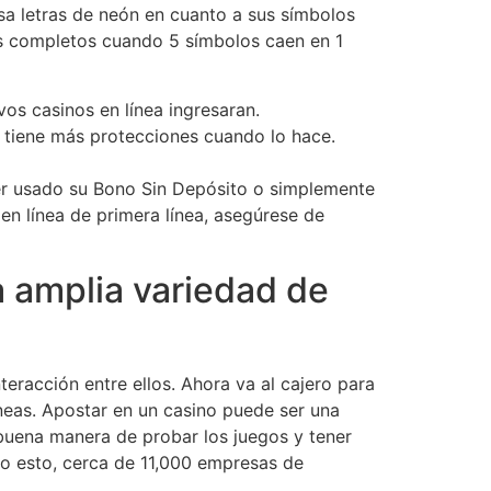
sa letras de neón en cuanto a sus símbolos
os completos cuando 5 símbolos caen en 1
os casinos en línea ingresaran.
 tiene más protecciones cuando lo hace.
er usado su Bono Sin Depósito o simplemente
en línea de primera línea, asegúrese de
a amplia variedad de
eracción entre ellos. Ahora va al cajero para
íneas. Apostar en un casino puede ser una
buena manera de probar los juegos y tener
ho esto, cerca de 11,000 empresas de