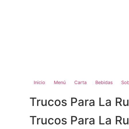
Inicio
Menú
Carta
Bebidas
Sob
Trucos Para La Ru
Trucos Para La Ru