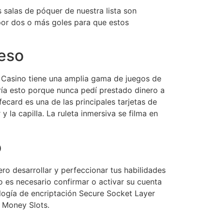
 salas de póquer de nuestra lista son
r por dos o más goles para que estos
eso
 Casino tiene una amplia gama de juegos de
ría esto porque nunca pedí prestado dinero a
ecard es una de las principales tarjetas de
y la capilla. La ruleta inmersiva se filma en
o
ro desarrollar y perfeccionar tus habilidades
 es necesario confirmar o activar su cuenta
logía de encriptación Secure Socket Layer
l Money Slots.