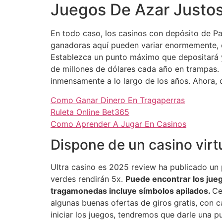
Juegos De Azar Justo
En todo caso, los casinos con depósito de Pa
ganadoras aquí pueden variar enormemente, o 
Establezca un punto máximo que depositará y 
de millones de dólares cada año en trampas. 
inmensamente a lo largo de los años. Ahora, 
Como Ganar Dinero En Tragaperras
Ruleta Online Bet365
Como Aprender A Jugar En Casinos
Dispone de un casino virt
Ultra casino es 2025 review ha publicado un 
verdes rendirán 5x.
Puede encontrar los juego
tragamonedas incluye símbolos apilados.
Ce
algunas buenas ofertas de giros gratis, con c
iniciar los juegos, tendremos que darle una 