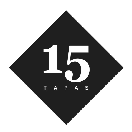
Ir
al
contenido