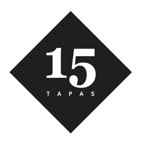
Ir
al
contenido