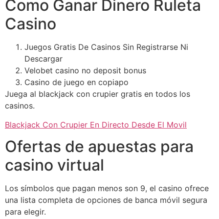
Como Ganar Dinero Ruleta
Casino
Juegos Gratis De Casinos Sin Registrarse Ni
Descargar
Velobet casino no deposit bonus
Casino de juego en copiapo
Juega al blackjack con crupier gratis en todos los
casinos.
Blackjack Con Crupier En Directo Desde El Movil
Ofertas de apuestas para
casino virtual
Los símbolos que pagan menos son 9, el casino ofrece
una lista completa de opciones de banca móvil segura
para elegir.