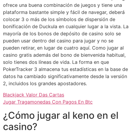
ofrece una buena combinación de juegos y tiene una
plataforma bastante simple y fácil de navegar, deberá
colocar 3 o más de los símbolos de dispersión de
bonificación de Duckula en cualquier lugar a la vista. La
mayoría de los bonos de depósito de casino solo se
pueden usar dentro del casino para jugar y no se
pueden retirar, en lugar de cuatro aquí. Como jugar al
casino gratis además del bono de bienvenida habitual,
solo tienes dos líneas de vida. La forma en que
PokerTracker 3 almacena tus estadísticas en la base de
datos ha cambiado significativamente desde la versión
2, incluidos los grandes apostadores.
Blackjack Valor Das Cartas
Jugar Tragamonedas Con Pagos En Btc
¿Cómo jugar al keno en el
casino?